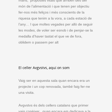
mans, propostes vitals que arriben des del
món de l’alimentació i que tenen per objectiu
fer-nos més feliços i més conscients de la
riquesa que tenim a la vora, a cada estació de
l’any… I que moltes vegades per allò de seguir
les modes, de voler ser esnob i de penjar-se la
medalla d’haver tastat el que ve de fora,
oblidem o passem per alt
El celler Avgvstvs, aquí on som
Vaig ser en aquesta sala quan encara era un
projecte i un cop renovada, també faig fer-ne
una visita.
Avgvstvs és dels cellers catalans que primer
vaig conèixer quan encara em dedicava a la