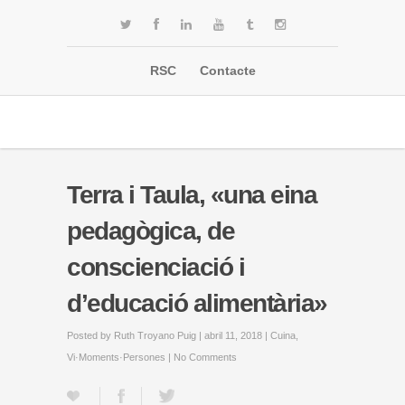
RSC
Contacte
Terra i Taula, «una eina
pedagògica, de
conscienciació i
d’educació alimentària»
Posted by
Ruth Troyano Puig
| abril 11, 2018 |
Cuina
,
Vi·Moments·Persones
|
No Comments