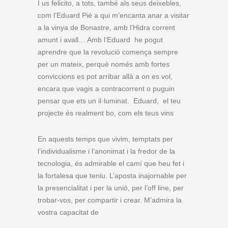
I us felicito, a tots, també als seus deixebles,
com l’Eduard Pié a qui m’encanta anar a visitar
a la vinya de Bonastre, amb l’Hidra corrent
amunt i avall… Amb l’Eduard he pogut
aprendre que la revolució comença sempre
per un mateix, perquè només amb fortes
conviccions es pot arribar allà a on es vol,
encara que vagis a contracorrent o puguin
pensar que ets un il·luminat. Eduard, el teu
projecte és realment bo, com els teus vins
En aquests temps que vivim, temptats per
l’individualisme i l’anonimat i la fredor de la
tecnologia, és admirable el camí que heu fet i
la fortalesa que teniu. L’aposta inajornable per
la presencialitat i per la unió, per l’off line, per
trobar-vos, per compartir i crear. M’admira la
vostra capacitat de