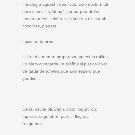
I hi afegiu aquest trobar-vos, amb nocturnitat
però sense “traïdoria”, per sorprendre’ns
encara més i celebrar els vostres èxits amb
nosaltres, plegats
I això no té preu
L’altre dia mentre preparava aquestes ratlles,
Lo Mam compartia un gràfic del plat de civet
de tàrtar de tonyina que avui espero que
gaudim…
Ceba, caviar oli, Dijon, bitxo, iogurt, ou,
taperes, cogombre, puré… llegia a
l’esquema…