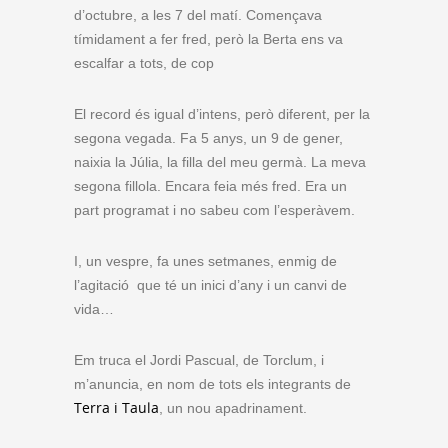
d’octubre, a les 7 del matí. Començava
tímidament a fer fred, però la Berta ens va
escalfar a tots, de cop
El record és igual d’intens, però diferent, per la
segona vegada. Fa 5 anys, un 9 de gener,
naixia la Júlia, la filla del meu germà. La meva
segona fillola. Encara feia més fred. Era un
part programat i no sabeu com l’esperàvem.
I, un vespre, fa unes setmanes, enmig de
l’agitació que té un inici d’any i un canvi de
vida…
Em truca el Jordi Pascual, de Torclum, i
m’anuncia, en nom de tots els integrants de
Terra i Taula
, un nou apadrinament.