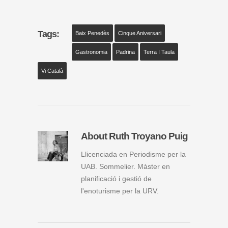
Tags:
Baix Penedès
Cinque Aniversari
Gastronomia
Padrina
Terra I Taula
Vi Català
About Ruth Troyano Puig
Llicenciada en Periodisme per la
UAB. Sommelier. Màster en
planificació i gestió de
l'enoturisme per la URV.