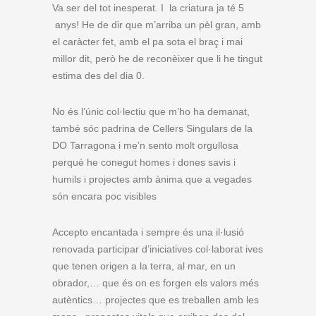
Va ser del tot inesperat. I la criatura ja té 5
anys! He de dir que m’arriba un pèl gran, amb
el caràcter fet, amb el pa sota el braç i mai
millor dit, però he de reconèixer que li he tingut
estima des del dia 0.
No és l’únic col·lectiu que m’ho ha demanat,
també sóc padrina de Cellers Singulars de la
DO Tarragona i me’n sento molt orgullosa
perquè he conegut homes i dones savis i
humils i projectes amb ànima que a vegades
són encara poc visibles
Accepto encantada i sempre és una il·lusió
renovada participar d’iniciatives col·laborat ives
que tenen origen a la terra, al mar, en un
obrador,… que és on es forgen els valors més
autèntics… projectes que es treballen amb les