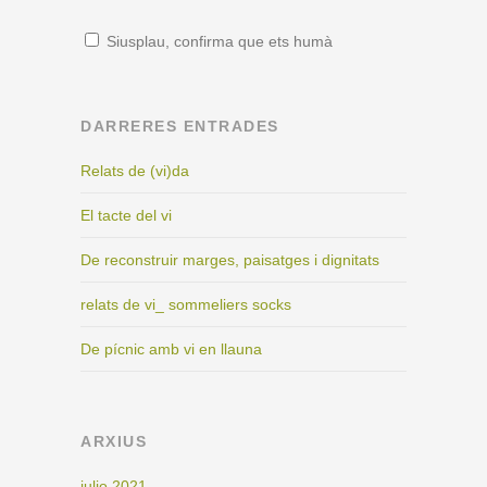
Siusplau, confirma que ets humà
DARRERES ENTRADES
Relats de (vi)da
El tacte del vi
De reconstruir marges, paisatges i dignitats
relats de vi_ sommeliers socks
De pícnic amb vi en llauna
ARXIUS
julio 2021