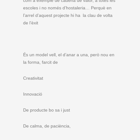
com a exemple de cadena de valor, a totes les
escoles i no només d’hostaleria… Perquè en
l’arrel d’aquest projecte hi ha la clau de volta
de l’èxit
És un model vell, el d’anar a una, però nou en
la forma, farcit de
Creativitat
Innovació
De producte bo sa i just
De calma, de paciència,