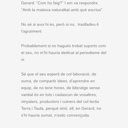
Gerard: “Com ho faig?” I em va respondre
“Amb la mateixa naturalitat amb què escrius”.
No sé si avui hi és, però si no, traslladeu-li
l’agraïment
Probablement si no hagués trobat suports com
el seu, no m’hi hauria dedicat al periodisme del
vi.
Sé que el seu esperit de col·laboració, de
suma, de compartir idees, d’aprendre en
equip, de no tenir hores, de lideratge sense
vanitat és en tots i cadascun de vosaltres,
vinyaters, productors i cuiners del col·lectiu
Terra i Taula, perquè sinó, ell, en Gerard, no
s’hi hauria sumat, n’estic convençuda.