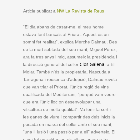
Article publicat a
NW La Revista de Reus
“El dia abans de casar-me, el meu home
estava fent bancals al Priorat. Aquest és un
somni fet realitat”, explica Merche Dalmau. Des
de la mort sobtada del seu marit, Miguel Pérez,
ara fa tres anys i mig, assumeix la presidència i
Clos Galena
la direcció general del celler
, a El
Molar. També n’és la propietària. Nascuda a
Tarragona i reusenca d’adopció, Dalmau revela
que van triar el Priorat, l’única regió de vins
qualificada del Mediterrani, “perquè vam veure
que era l’únic lloc on desenvolupar una
viticultura de molta qualitat”. Va tenir la sort i
les ganes de viure i compartir des dels inicis la
posada en marxa del celler amb el seu marit,
“una il·lusió i una passió per a ell” adverteix. El
camí fet en solitari en els últims anys no ha