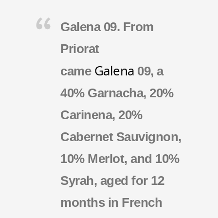
Galena 09. From
Priorat
Galena
came
09, a
40% Garnacha, 20%
Carinena, 20%
Cabernet Sauvignon,
10% Merlot, and 10%
Syrah, aged for 12
months in French