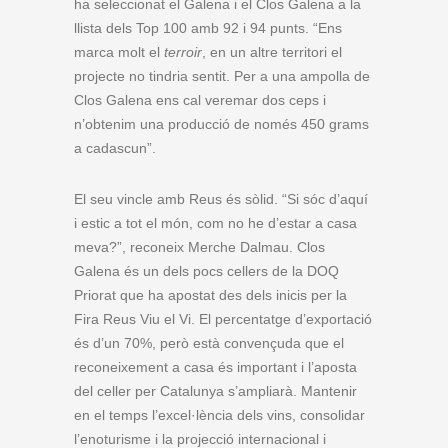
ha seleccionat el Galena i el Clos Galena a la
llista dels Top 100 amb 92 i 94 punts. “Ens
marca molt el
terroir
, en un altre territori el
projecte no tindria sentit. Per a una ampolla de
Clos Galena ens cal veremar dos ceps i
n’obtenim una producció de només 450 grams
a cadascun”.
El seu vincle amb Reus és sòlid. “Si sóc d’aquí
i estic a tot el món, com no he d’estar a casa
meva?”, reconeix Merche Dalmau. Clos
Galena és un dels pocs cellers de la DOQ
Priorat que ha apostat des dels inicis per la
Fira Reus Viu el Vi. El percentatge d’exportació
és d’un 70%, però està convençuda que el
reconeixement a casa és important i l’aposta
del celler per Catalunya s’ampliarà. Mantenir
en el temps l’excel·lència dels vins, consolidar
l’enoturisme i la projecció internacional i