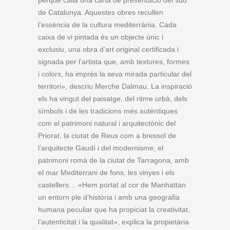
de Catalunya. Aquestes obres recullen
l’essència de la cultura mediterrània. Cada
caixa de vi pintada és un objecte únic i
exclusiu, una obra d’art original certificada i
signada per l’artista que, amb textures, formes
i colors, ha imprès la seva mirada particular del
territori», descriu Merche Dalmau. La inspiració
els ha vingut del paisatge, del ritme urbà, dels
símbols i de les tradicions més autèntiques
com el patrimoni natural i arquitectònic del
Priorat, la ciutat de Reus com a bressol de
l’arquitecte Gaudí i del modernisme, el
patrimoni romà de la ciutat de Tarragona, amb
el mar Mediterrani de fons, les vinyes i els
castellers… «Hem portat al cor de Manhattan
un entorn ple d’història i amb una geografia
humana peculiar que ha propiciat la creativitat,
l’autenticitat i la qualitat», explica la propietària