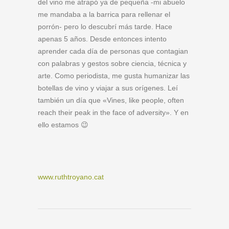
del vino me atrapó ya de pequeña -mi abuelo
me mandaba a la barrica para rellenar el
porrón- pero lo descubrí más tarde. Hace
apenas 5 años. Desde entonces intento
aprender cada día de personas que contagian
con palabras y gestos sobre ciencia, técnica y
arte. Como periodista, me gusta humanizar las
botellas de vino y viajar a sus orígenes. Leí
también un día que «Vines, like people, often
reach their peak in the face of adversity». Y en
ello estamos 😉
www.ruthtroyano.cat