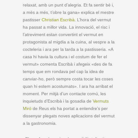
relaxat, amb un punt d’alegria. Et fa sentir bé i,
a més a més, t’obre la gana» explica el mestre
pastisser
Christian Escribà
. L’hora del vermut
ha passat a millor vida. La innovació, el risc i
l’atreviment estan convertint el vermut en
protagonista al migdia a la cuina, al vespre a la
cocteleria i ara per la tarda a la pastisseria. «A
casa hi havia la cultura i el costum de fer el
vermut» comenta Escribà i afegeix «des de fa
temps que em rondava pel cap la idea de
canviar-ho, però sempre costa tocar les coses
quan hi estem acostumats». I ara ha arribat el
moment. Per mitjà d’un contacte comú, les
inquietuds d’Escribà i la gosadia de
Vermuts
Miró
de Reus els ha portat a entendre’s per
dissenyar plegats noves aplicacions del vermut
a la gastronomia.