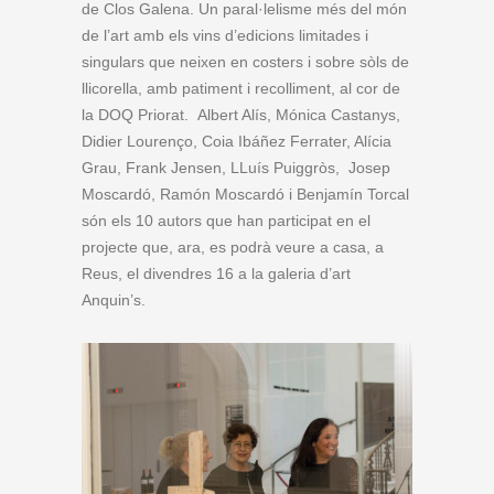
de Clos Galena. Un paral·lelisme més del món
de l’art amb els vins d’edicions limitades i
singulars que neixen en costers i sobre sòls de
llicorella, amb patiment i recolliment, al cor de
la DOQ Priorat. Albert Alís, Mónica Castanys,
Didier Lourenço, Coia Ibáñez Ferrater, Alícia
Grau, Frank Jensen, LLuís Puiggròs, Josep
Moscardó, Ramón Moscardó i Benjamín Torcal
són els 10 autors que han participat en el
projecte que, ara, es podrà veure a casa, a
Reus, el divendres 16 a la galeria d’art
Anquin’s.