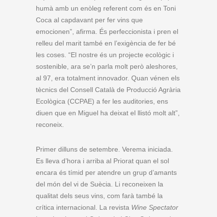
humà amb un enòleg referent com és en Toni
Coca al capdavant per fer vins que
emocionen”, afirma. És perfeccionista i pren el
relleu del marit també en l’exigència de fer bé
les coses. “El nostre és un projecte ecològic i
sostenible, ara se’n parla molt però aleshores,
al 97, era totalment innovador. Quan vénen els
tècnics del Consell Català de Producció Agrària
Ecològica (CCPAE) a fer les auditories, ens
diuen que en Miguel ha deixat el llistó molt alt”,
reconeix.
Primer dilluns de setembre. Verema iniciada.
Es lleva d’hora i arriba al Priorat quan el sol
encara és tímid per atendre un grup d’amants
del món del vi de Suècia. Li reconeixen la
qualitat dels seus vins, com farà també la
crítica internacional. La revista
Wine Spectator