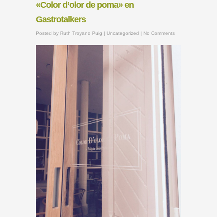
«Color d’olor de poma» en
Gastrotalkers
Posted by
Ruth Troyano Puig
|
Uncategorized
|
No Comments