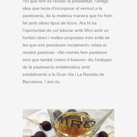
«El que fem és revisar la possibilitat, l’antiga
idea que tenia d’incorporar el vermut a la
pastisseria, de la mateixa manera que ho hem
fet amb altres tipus de licors. Ara hi ha
l’oportunitat de col·laborar amb Miró amb un
horitzó obert i moltes propostes més enllà de
les que ens pensàvem incialment» relata el
mestre pastisser. «No només fem pastissos
sinó que també creem il·lusions» diu l’eslògan
de la pastisseria emblemàtica amb
establiments a la Gran Via i La Rambla de
Barcelona. I així és.