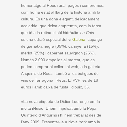
homenatge al Reus rural, pagès i compromès,
com ho ha estat al llarg de la història amb la
cultura. És una dona elegant, delicadament
acolorida, que deixa empremta, com la força
que té a la retina el sòl hidràulic.
La Coia
és una edició especial del vi
Galena
, cupatge
de garnatxa negra (35%), carinyena (15%),
merlot (25%) i cabernet sauvignon (25%).
Només 2.000 ampolles al mercat, que es
poden comprar al celler i al web, a la galeria
Anquin’s de Reus i també a les botigues de
vins de Tarragona i Reus. El PVP és de 18
euros i amb caixa de fusta i dibuix, 35.
«La nova etiqueta de Didier Lourenço em fa
molta il·lusió. L’hem impulsat amb la Pepa
Quinteiro d’Anqui’ns i hi hem treballat des de
l’any 2009. Presentar-la a Nova York amb la