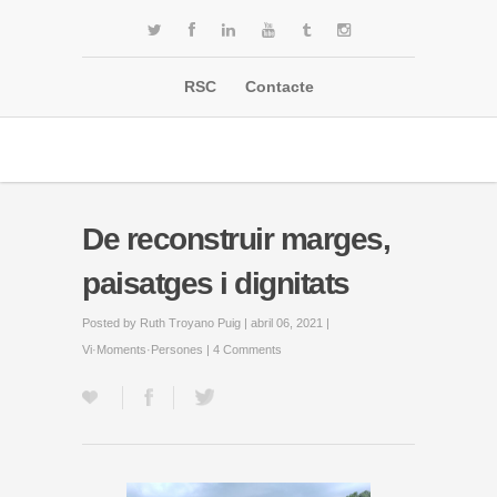
RSC
Contacte
De reconstruir marges,
paisatges i dignitats
Posted by
Ruth Troyano Puig
| abril 06, 2021 |
Vi·Moments·Persones
|
4 Comments