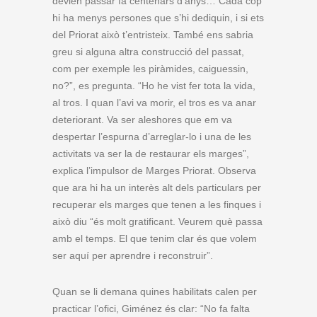
devien passar fa centenars d’anys… Cada cop
hi ha menys persones que s’hi dediquin, i si ets
del Priorat això t’entristeix. També ens sabria
greu si alguna altra construcció del passat,
com per exemple les piràmides, caiguessin,
no?”, es pregunta. “Ho he vist fer tota la vida,
al tros. I quan l’avi va morir, el tros es va anar
deteriorant. Va ser aleshores que em va
despertar l’espurna d’arreglar-lo i una de les
activitats va ser la de restaurar els marges”,
explica l’impulsor de Marges Priorat. Observa
que ara hi ha un interès alt dels particulars per
recuperar els marges que tenen a les finques i
això diu “és molt gratificant. Veurem què passa
amb el temps. El que tenim clar és que volem
ser aquí per aprendre i reconstruir”.
Quan se li demana quines habilitats calen per
practicar l’ofici, Giménez és clar: “No fa falta