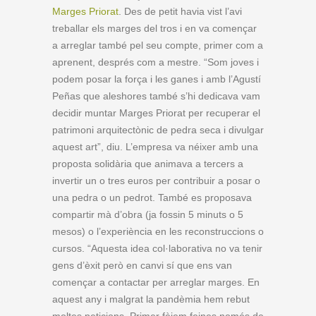
Marges Priorat
. Des de petit havia vist l’avi
treballar els marges del tros i en va començar
a arreglar també pel seu compte, primer com a
aprenent, després com a mestre. “Som joves i
podem posar la força i les ganes i amb l’Agustí
Peñas que aleshores també s’hi dedicava vam
decidir muntar Marges Priorat per recuperar el
patrimoni arquitectònic de pedra seca i divulgar
aquest art”, diu. L’empresa va néixer amb una
proposta solidària que animava a tercers a
invertir un o tres euros per contribuir a posar o
una pedra o un pedrot. També es proposava
compartir mà d’obra (ja fossin 5 minuts o 5
mesos) o l’experiència en les reconstruccions o
cursos. “Aquesta idea col·laborativa no va tenir
gens d’èxit però en canvi sí que ens van
començar a contactar per arreglar marges. En
aquest any i malgrat la pandèmia hem rebut
moltes peticions. Primer fèiem feines només de