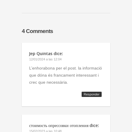
4 Comments
Jep Quintas
dice:
12/01/2024 a las 12:04
L’enhorabona per el post. la informació
que dóna és francament interessant i
crec que necessària.
Responder
стоимость опрессовки отопления
dice:
15/02/2023 a las 10:48