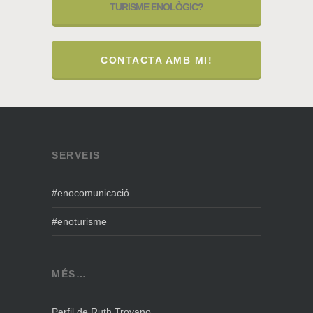
TURISME ENOLÒGIC?
CONTACTA AMB MI!
SERVEIS
#enocomunicació
#enoturisme
MÉS…
Perfil de Ruth Troyano