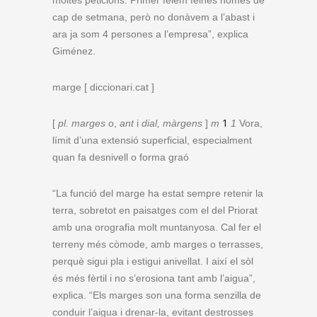
cap de setmana, però no donàvem a l’abast i
ara ja som 4 persones a l’empresa”, explica
Giménez.
marge [ diccionari.cat ]
1
[
pl. marges
o,
ant
i
dial, màrgens
]
m
1
Vora,
límit d’una extensió superficial, especialment
quan fa desnivell o forma graó
“La funció del marge ha estat sempre retenir la
terra, sobretot en paisatges com el del Priorat
amb una orografia molt muntanyosa. Cal fer el
terreny més còmode, amb marges o terrasses,
perquè sigui pla i estigui anivellat. I així el sòl
és més fèrtil i no s’erosiona tant amb l’aigua”,
explica. “Els marges son una forma senzilla de
conduir l’aigua i drenar-la, evitant destrosses