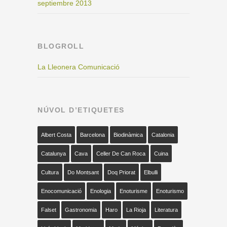
septiembre 2013
BLOGROLL
La Lleonera Comunicació
NÚVOL D’ETIQUETES
Albert Costa
Barcelona
Biodinàmica
Catalonia
Catalunya
Cava
Celler De Can Roca
Cuina
Cultura
Do Montsant
Doq Priorat
Elbulli
Enocomunicació
Enologia
Enoturisme
Enoturismo
Falset
Gastronomia
Haro
La Rioja
Literatura