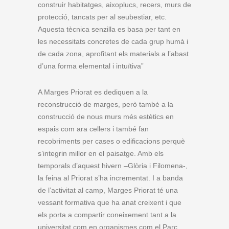
construir habitatges, aixoplucs, recers, murs de
protecció, tancats per al seubestiar, etc.
Aquesta tècnica senzilla es basa per tant en
les necessitats concretes de cada grup humà i
de cada zona, aprofitant els materials a l’abast
d’una forma elemental i intuïtiva”
A Marges Priorat es dediquen a la
reconstrucció de marges, però també a la
construcció de nous murs més estètics en
espais com ara cellers i també fan
recobriments per cases o edificacions perquè
s’integrin millor en el paisatge. Amb els
temporals d’aquest hivern –Glòria i Filomena-,
la feina al Priorat s’ha incrementat. I a banda
de l’activitat al camp, Marges Priorat té una
vessant formativa que ha anat creixent i que
els porta a compartir coneixement tant a la
universitat com en organismes com el Parc