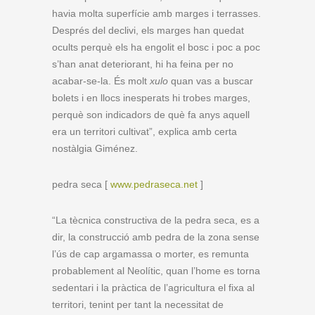
havia molta superfície amb marges i terrasses.
Després del declivi, els marges han quedat
ocults perquè els ha engolit el bosc i poc a poc
s’han anat deteriorant, hi ha feina per no
acabar-se-la. És molt
xulo
quan vas a buscar
bolets i en llocs inesperats hi trobes marges,
perquè son indicadors de què fa anys aquell
era un territori cultivat”, explica amb certa
nostàlgia Giménez.
pedra seca [
www.pedraseca.net
]
“La tècnica constructiva de la pedra seca, es a
dir, la construcció amb pedra de la zona sense
l’ús de cap argamassa o morter, es remunta
probablement al Neolític, quan l’home es torna
sedentari i la pràctica de l’agricultura el fixa al
territori, tenint per tant la necessitat de