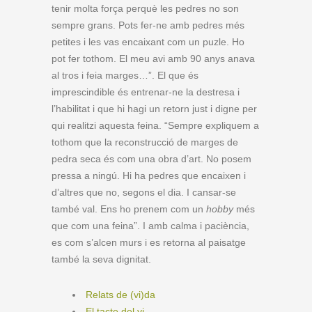
tenir molta força perquè les pedres no son
sempre grans. Pots fer-ne amb pedres més
petites i les vas encaixant com un puzle. Ho
pot fer tothom. El meu avi amb 90 anys anava
al tros i feia marges…”. El que és
imprescindible és entrenar-ne la destresa i
l’habilitat i que hi hagi un retorn just i digne per
qui realitzi aquesta feina. “Sempre expliquem a
tothom que la reconstrucció de marges de
pedra seca és com una obra d’art. No posem
pressa a ningú. Hi ha pedres que encaixen i
d’altres que no, segons el dia. I cansar-se
també val. Ens ho prenem com un
hobby
més
que com una feina”. I amb calma i paciència,
es com s’alcen murs i es retorna al paisatge
també la seva dignitat.
Relats de (vi)da
El tacte del vi