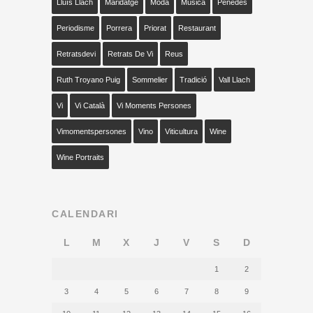
Lluís Llach
Maridatge
Moda
Música
Penedès
Periodisme
Porrera
Priorat
Restaurant
Retratsdevi
Retrats De Vi
Reus
Ruth Troyano Puig
Sommelier
Tradició
Vall Llach
Vi
Vi Català
Vi Moments Persones
Vimomentspersones
Vino
Viticultura
Wine
Wine Portraits
CALENDARI
L
M
X
J
V
S
D
1
2
3
4
5
6
7
8
9