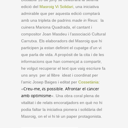
edició del
Masroig Vi Solidari
, una iniciativa
admirable que per aquesta edició comptarà
amb una tripleta de padrins
made in
Reus: la
cuinera Mariona Quadrada, el cantant i
compositor Joan Masdeu i l’associació Cultural
Carrutxa. Els elaboradors del Masroig que hi
participen ja estan definint el cupatge d’un vi
que parla de vida. A propòsit de la cita i de les
informacions que han començat a compartir,
he volgut recuperar el text que vaig escriure fa
uns anys per al llibre ideat i coordinat per
l’amic Josep Baiges i editat per
Cossetània
:
Creu-me, és possible. Afrontar el càncer
«
amb optimisme
«. Una obra coral plena de
vitalitat i de relats encoratjadors en què no hi
podia faltar la iniciativa pionera i solidària del
Masroig, on el vi hi té un paper protagonista.