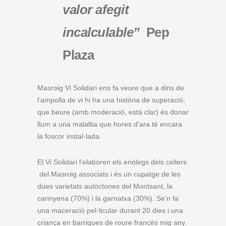
valor afegit
incalculable”
Pep
Plaza
Masroig Vi Solidari ens fa veure que a dins de
l’ampolla de vi hi ha una història de superació;
que beure (amb moderació, està clar) és donar
llum a una malaltia que hores d’ara té encara
la foscor instal·lada.
El Vi Solidari l’elaboren els enòlegs dels cellers
del Masroig associats i és un cupatge de les
dues varietats autòctones del Montsant, la
carinyena (70%) i la garnatxa (30%). Se’n fa
una maceració pel·licular durant 20 dies i una
criança en barriques de roure francès mig any.