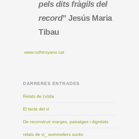
pels dits fràgils del
record
” Jesús Maria
Tibau
www.ruthtroyano.cat
DARRERES ENTRADES
Relats de (vi)da
El tacte del vi
De reconstruir marges, paisatges i dignitats
relats de vi_ sommeliers socks