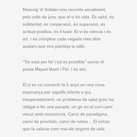
Masroig Vi Solidari ens recorda anualment,
pels volts de juny, que el vi és vida. És salut, és
solidaritat, és cooperació, és superació, és
actitud positiva, és il·lusió. El vi és ciència i és
art. I és còmplice cada vegada més dels
avatars que ens planteja la vida.
“Tot està per fer i tot és possible” escriu el
poeta Miquel Martí i Pol. I és així.
El vi es va convertir fa 5 anys en una nova
esperança per aquells infants a qui,
inesperadament, un problema de salut greu ha
obligat a fer una parada, un gir en el curt camí
viscut amb innocència. Canvi de paradigma,
canvi de prioritats, canvi de rutina… El sotrac
que fa valorar com mai els segons de vida.