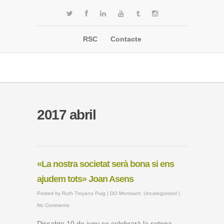
RSC
Contacte
2017 abril
«La nostra societat serà bona si ens
ajudem tots» Joan Asens
Posted by
Ruth Troyano Puig
|
DO Montsant
,
Uncategorized
|
No Comments
Dissabte 10 de juny se celebrarà la setena