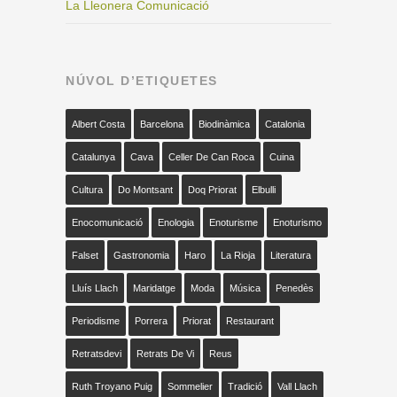
La Lleonera Comunicació
NÚVOL D’ETIQUETES
Albert Costa
Barcelona
Biodinàmica
Catalonia
Catalunya
Cava
Celler De Can Roca
Cuina
Cultura
Do Montsant
Doq Priorat
Elbulli
Enocomunicació
Enologia
Enoturisme
Enoturismo
Falset
Gastronomia
Haro
La Rioja
Literatura
Lluís Llach
Maridatge
Moda
Música
Penedès
Periodisme
Porrera
Priorat
Restaurant
Retratsdevi
Retrats De Vi
Reus
Ruth Troyano Puig
Sommelier
Tradició
Vall Llach