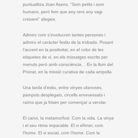
puntualitza Joan Asens. “Som petits i som
humans, però fem que any rere any vagi
creixent” afegeix.
Admiro com s’involucren tantes persones i
admiro el caràcter festiu de la trobada. Posant
l’accent en la positivitat, en el color de les
etiquetes de vi, en els missatges escrits per
menuts però amb consciència… En la llum del
Priorat, en la missió curativa de cada ampolla.
Una tarda d’estiu, entre vinyes ufanoses,
pàmpols desplegats, circells enrevessats i
raïms que ja frisen per començar a verolar.
El canvi, la metamorfosi. Com la vida. La vinya
i el seu ritme imparable. El vi efímer, com
l’home. El vi social, com l’home. Com la