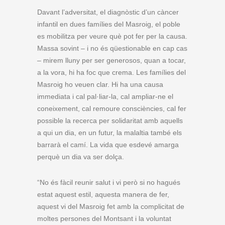
Davant l’adversitat, el diagnòstic d’un càncer
infantil en dues famílies del Masroig, el poble
es mobilitza per veure què pot fer per la causa.
Massa sovint – i no és qüestionable en cap cas
– mirem lluny per ser generosos, quan a tocar,
a la vora, hi ha foc que crema. Les famílies del
Masroig ho veuen clar. Hi ha una causa
immediata i cal pal·liar-la, cal ampliar-ne el
coneixement, cal remoure consciències, cal fer
possible la recerca per solidaritat amb aquells
a qui un dia, en un futur, la malaltia també els
barrarà el camí. La vida que esdevé amarga
perquè un dia va ser dolça.
“No és fàcil reunir salut i vi però si no hagués
estat aquest estil, aquesta manera de fer,
aquest vi del Masroig fet amb la complicitat de
moltes persones del Montsant i la voluntat