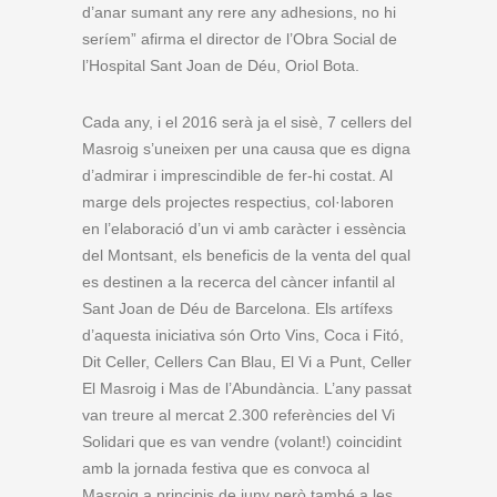
d’anar sumant any rere any adhesions, no hi
seríem” afirma el director de l’Obra Social de
l’Hospital Sant Joan de Déu, Oriol Bota.
Cada any, i el 2016 serà ja el sisè, 7 cellers del
Masroig s’uneixen per una causa que es digna
d’admirar i imprescindible de fer-hi costat. Al
marge dels projectes respectius, col·laboren
en l’elaboració d’un vi amb caràcter i essència
del Montsant, els beneficis de la venta del qual
es destinen a la recerca del càncer infantil al
Sant Joan de Déu de Barcelona. Els artífexs
d’aquesta iniciativa són Orto Vins, Coca i Fitó,
Dit Celler, Cellers Can Blau, El Vi a Punt, Celler
El Masroig i Mas de l’Abundància. L’any passat
van treure al mercat 2.300 referències del Vi
Solidari que es van vendre (volant!) coincidint
amb la jornada festiva que es convoca al
Masroig a principis de juny però també a les