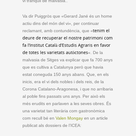
vi tranquil de malvasia..
Va dir Puiggròs que «Gerard Jané és un home
actiu dins del món del vi», per continuar
tenim el
reclamant, amb contundència, que «
deure de recuperar el nostre patrimoni com
fa l’Institut Català d’Estudis Agraris en favor
de totes les varietats autòctones
«. De la
malvasia de Sitges va explicar que fa 700 anys
que es cultiva a Catalunya però que havia
estat coneguda 150 anys abans. Que, en els
inicis, era el vi dels nobles i dels reis, de la
Corona Catalano-Aragonesa, i que no arribaria
al poble fins passats uns anys. Per això els
més erudits en parlaven a les seves obres. És
una varietat tan literària com gastronòmica
com recull bé en
Valen Mongay
en un article
publicat als dossiers de l’ICEA: