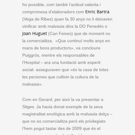
ho possible, com també l’actitud valenta i
Enric Bartra
compromesa d’elaboradors com
(Vega de Ribes) quan fa 30 anys no li deixaven
vinificar amb malvasia dins la DO Penedès o
Joan Huguet
(Can Feixes) que de moment no
la comercialitza. «Que continuï molts anys en
mans de bons productors», va concloure
Puiggrós, mentre els responsables de
l’Hospital – ara una fundació amb esperit
social- asseguraven que «és la casa de totes
les persones que cultivin la cultura de la
malvasia».
Com en Gerard, per això la va presentar a
Sitges. Ja havia donat exemple de la seva
magistralitat enològica amb la malvasia dolça –
que no es comercialitza però els privilegiats
l’hem pogut tastar des de 2009 que és el