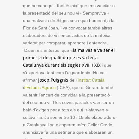
que he conegut. Tant és així que ens va citar a
la presentació del seu nou vi «Sempreviva»
una malvasia de Sitges seca que homenatja la
Flor de Sant Joan, i va convocar també altres
elaboradors de vi i entusiastes de la mateixa
varietat per comparar, aprendre i entendre.
la malvasia va ser el
Diuen els entesos que «
primer vi de qualitat que es va fer a
Catalunya durant els segles XVIII i XIX
i que
s’exportava tant com l’aiguardent». Ho va
Josep Puiggrós
afirmar
de l’
Institut Català
d’Estudis Agraris
(ICEA), que el Gerard també
va tenir l’encert de convidar a la presentació
del seu nou vi. I les seves paraules van ser un
baló d’oxigen per a tots els qui s’afanyen a
cultivar-la. Ja són entre 10 i 15 els elaboradors
a Catalunya i se n’esperen més: Celler Credo
anunciava fa una setmana que elaboraran un