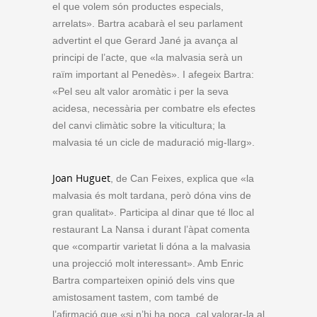
el que volem són productes especials,
arrelats». Bartra acabarà el seu parlament
advertint el que Gerard Jané ja avança al
principi de l’acte, que «la malvasia serà un
raïm important al Penedès». I afegeix Bartra:
«Pel seu alt valor aromàtic i per la seva
acidesa, necessària per combatre els efectes
del canvi climàtic sobre la viticultura; la
malvasia té un cicle de maduració mig-llarg».
Joan Huguet
, de Can Feixes, explica que «la
malvasia és molt tardana, però dóna vins de
gran qualitat». Participa al dinar que té lloc al
restaurant La Nansa i durant l’àpat comenta
que «compartir varietat li dóna a la malvasia
una projecció molt interessant». Amb Enric
Bartra comparteixen opinió dels vins que
amistosament tastem, com també de
l’afirmació que «si n’hi ha poca, cal valorar-la al