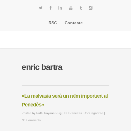
RSC
Contacte
enric bartra
«La malvasia serà un raïm important al
Penedès»
Posted by
Ruth Troyano Puig
|
DO Penedès
,
Uncategorized
|
No Comments