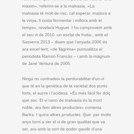
màxim», referint-se a la malvasia. «La
malvasia té molt de risc, cal esperar, madura a
la vinya, li costa fermentar i millora amb el
temps», revelarà Huguet. I ho comprovem amb
el seu vi de 2010 -un esclat de fruita-, amb el
Sasserra 2013 – diuen que l’anyada 2006 és
ara excel·lent; «de llàgrima» puntualitza el
periodista Ramon Francàs – i amb la màgnum
de Jané Ventura de 2005.
Ningú no contradeix la perdurabilitat d’un vi
que té en la genètica de la varietat dos punts
forts, el sucre i l’acidesa. «És més fàcil fer dolç
que sec. El vi ranci de malvasia és la mort
noble, ara fem altres productes» comenta
Bartra. I quins altres productes. Que per molts
anys torni a ser el vi de gran qualitat que va
ser, ara amb la sort de poder gaudir d’una