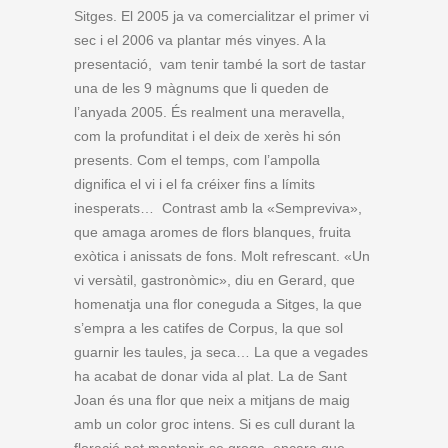
Sitges. El 2005 ja va comercialitzar el primer vi
sec i el 2006 va plantar més vinyes. A la
presentació, vam tenir també la sort de tastar
una de les 9 màgnums que li queden de
l’anyada 2005. És realment una meravella,
com la profunditat i el deix de xerès hi són
presents. Com el temps, com l’ampolla
dignifica el vi i el fa créixer fins a límits
inesperats… Contrast amb la «Sempreviva»,
que amaga aromes de flors blanques, fruita
exòtica i anissats de fons. Molt refrescant. «Un
vi versàtil, gastronòmic», diu en Gerard, que
homenatja una flor coneguda a Sitges, la que
s’empra a les catifes de Corpus, la que sol
guarnir les taules, ja seca… La que a vegades
ha acabat de donar vida al plat. La de Sant
Joan és una flor que neix a mitjans de maig
amb un color groc intens. Si es cull durant la
floració pot mantenir-se groga, encara que