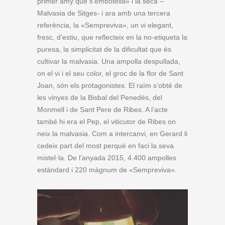
primer amy que s’embotella» i la seca –
Malvasia de Sitges- i ara amb una tercera
referència, la «Sempreviva», un vi elegant,
fresc, d’estiu, que reflecteix en la no-etiqueta la
puresa, la simplicitat de la dificultat que és
cultivar la malvasia. Una ampolla despullada,
on el vi i el seu color, el groc de la flor de Sant
Joan, són els protagonistes. El raïm s’obté de
les vinyes de la Bisbal del Penedès, del
Monmell i de Sant Pere de Ribes. A l’acte
també hi era el Pep, el viticutor de Ribes on
neix la malvasia. Com a intercanvi, en Gerard li
cedeix part del most perquè en faci la seva
mistel·la. De l’anyada 2015, 4.400 ampolles
estàndard i 220 màgnum de «Sempreviva».