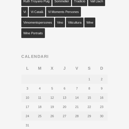
Ruth Troyano Puig
Sommelier
Tradició
Vall Llach
Vi
Vi Català
Vi Moments Persones
Vimomentspersones
Vino
Viticultura
Wine
Wine Portraits
CALENDARI
L
M
X
J
V
S
D
1
2
3
4
5
6
7
8
9
10
11
12
13
14
15
16
17
18
19
20
21
22
23
24
25
26
27
28
29
30
31