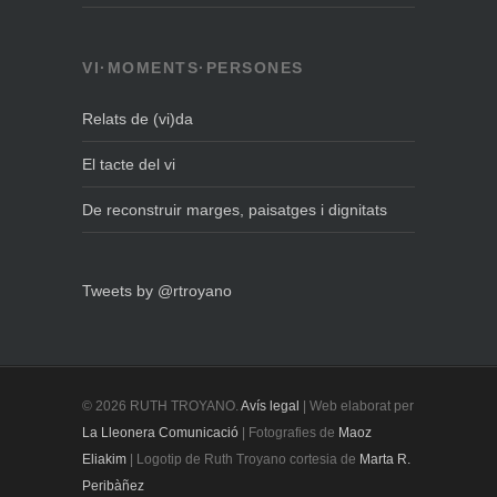
VI·MOMENTS·PERSONES
Relats de (vi)da
El tacte del vi
De reconstruir marges, paisatges i dignitats
Tweets by @rtroyano
© 2026 RUTH TROYANO.
Avís legal
| Web elaborat per
La Lleonera Comunicació
| Fotografies de
Maoz
Eliakim
| Logotip de Ruth Troyano cortesia de
Marta R.
Peribàñez