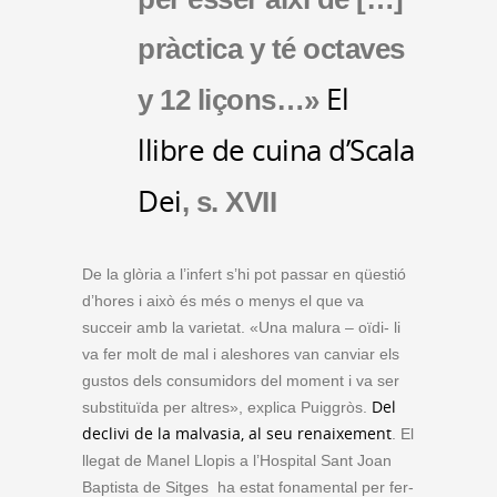
pràctica y té octaves
El
y 12 liçons…»
llibre de cuina d’Scala
Dei
, s. XVII
De la glòria a l’infert s’hi pot passar en qüestió
d’hores i això és més o menys el que va
succeir amb la varietat. «Una malura – oïdi- li
va fer molt de mal i aleshores van canviar els
gustos dels consumidors del moment i va ser
Del
substituïda per altres», explica Puiggròs.
declivi de la malvasia, al seu renaixement
. El
llegat de Manel Llopis a l’Hospital Sant Joan
Baptista de Sitges ha estat fonamental per fer-