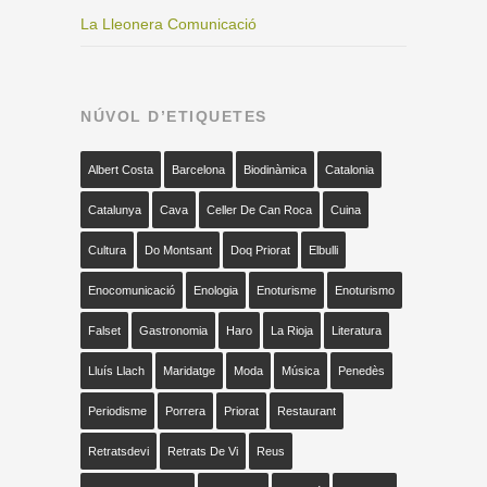
La Lleonera Comunicació
NÚVOL D’ETIQUETES
Albert Costa
Barcelona
Biodinàmica
Catalonia
Catalunya
Cava
Celler De Can Roca
Cuina
Cultura
Do Montsant
Doq Priorat
Elbulli
Enocomunicació
Enologia
Enoturisme
Enoturismo
Falset
Gastronomia
Haro
La Rioja
Literatura
Lluís Llach
Maridatge
Moda
Música
Penedès
Periodisme
Porrera
Priorat
Restaurant
Retratsdevi
Retrats De Vi
Reus