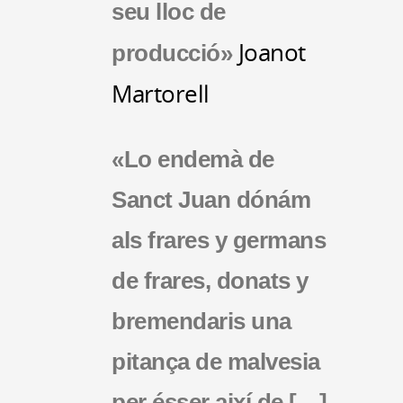
seu lloc de
Joanot
producció»
Martorell
«Lo endemà de
Sanct Juan dónám
als frares y germans
de frares, donats y
bremendaris una
pitança de malvesia
per ésser així de […]