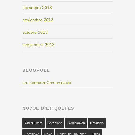
diciembre 2013
noviembre 2013
octubre 2013
septiembre 2013
BLOGROLL
La Lleonera Comunicació
NÚVOL D’ETIQUETES
Albert Costa
Barcelona
Biodinàmica
Catalonia
Catalunya
Cava
Celler De Can Roca
Cuina