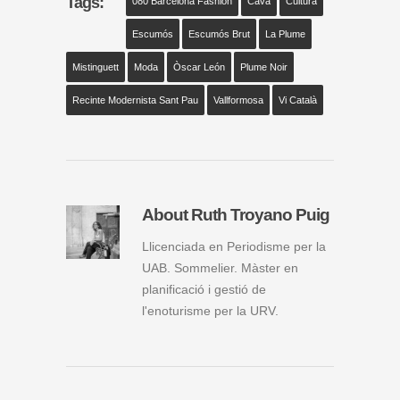
Tags:
080 Barcelona Fashion
Cava
Cultura
Escumós
Escumós Brut
La Plume
Mistinguett
Moda
Òscar León
Plume Noir
Recinte Modernista Sant Pau
Vallformosa
Vi Català
About Ruth Troyano Puig
Llicenciada en Periodisme per la
UAB. Sommelier. Màster en
planificació i gestió de
l'enoturisme per la URV.