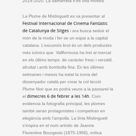
2019-2020. La samarreta n’és una mostra.
La Plume de Mistinguett es va presentar al
Festival Internacional de Cinema Fantàstic
de Catalunya de Sitges
i ara busca seduir el
món de la moda i fer-se un espai a la capital
catalana. L’escumós brut és un dels productes
més icònics que Vallformosa ha tret al mercat
en els últims temps: de caràcter fresc i versàtil,
afruitat i amb bombolla fina. En les últimes
setmanes i mesos ha estat la icona del
dissenyador català per crear la col·lecció
Plume Noir
que es podrà veure a la passarel·la
dimecres 6 de febrer a les 14h
el
. Com
evidencia la fotografia principal, les plomes
també seran protagonistes i competiran en
elegància amb l’ampolla. La línia Mistinguett
s’inspira en el nom artístic de Jeanne
Florentine Bourgeois (1875-1956), mítica