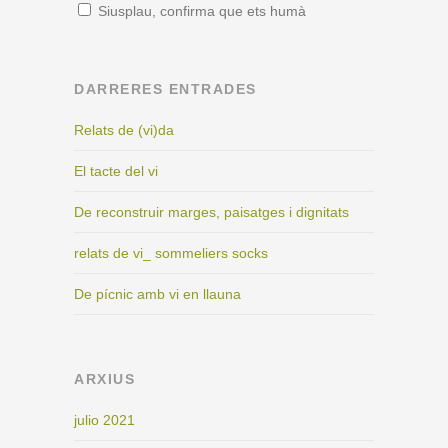
Siusplau, confirma que ets humà
DARRERES ENTRADES
Relats de (vi)da
El tacte del vi
De reconstruir marges, paisatges i dignitats
relats de vi_ sommeliers socks
De pícnic amb vi en llauna
ARXIUS
julio 2021