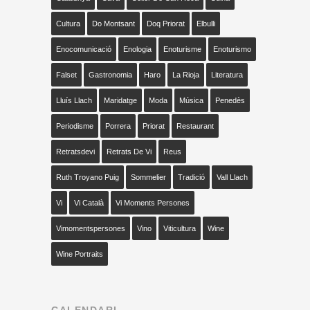
Cultura
Do Montsant
Doq Priorat
Elbulli
Enocomunicació
Enologia
Enoturisme
Enoturismo
Falset
Gastronomia
Haro
La Rioja
Literatura
Lluís Llach
Maridatge
Moda
Música
Penedès
Periodisme
Porrera
Priorat
Restaurant
Retratsdevi
Retrats De Vi
Reus
Ruth Troyano Puig
Sommelier
Tradició
Vall Llach
Vi
Vi Català
Vi Moments Persones
Vimomentspersones
Vino
Viticultura
Wine
Wine Portraits
CALENDARI