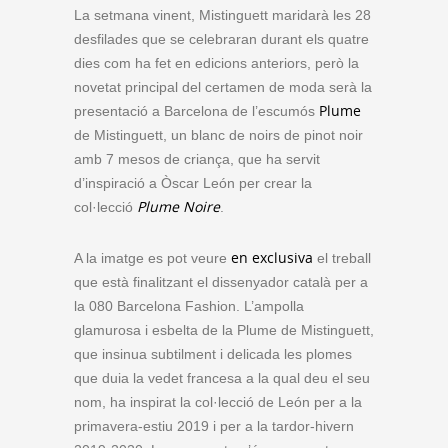
La setmana vinent, Mistinguett maridarà les 28
desfilades que se celebraran durant els quatre
dies com ha fet en edicions anteriors, però la
novetat principal del certamen de moda serà la
Plume
presentació a Barcelona de l’escumós
de Mistinguett, un blanc de noirs de pinot noir
amb 7 mesos de criança, que ha servit
d’inspiració a Òscar León per crear la
Plume Noire
col·lecció
.
en exclusiva
A la imatge es pot veure
el treball
que està finalitzant el dissenyador català per a
la 080 Barcelona Fashion. L’ampolla
glamurosa i esbelta de la Plume de Mistinguett,
que insinua subtilment i delicada les plomes
que duia la vedet francesa a la qual deu el seu
nom, ha inspirat la col·lecció de León per a la
primavera-estiu 2019 i per a la tardor-hivern