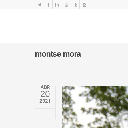
montse mora
ABR
20
2021