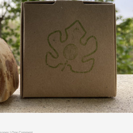
rsones
|
One Comment