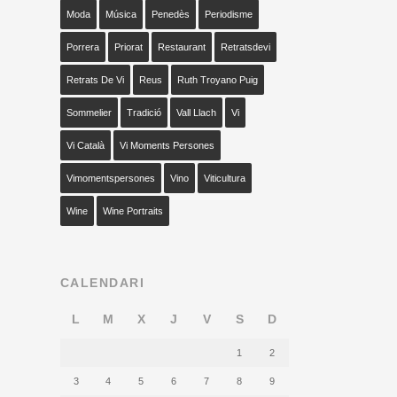
Moda
Música
Penedès
Periodisme
Porrera
Priorat
Restaurant
Retratsdevi
Retrats De Vi
Reus
Ruth Troyano Puig
Sommelier
Tradició
Vall Llach
Vi
Vi Català
Vi Moments Persones
Vimomentspersones
Vino
Viticultura
Wine
Wine Portraits
CALENDARI
L
M
X
J
V
S
D
1
2
3
4
5
6
7
8
9