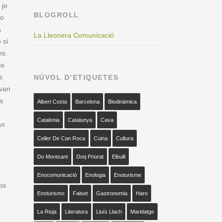
 jo
BLOGROLL
no
a
La Lleonera Comunicació
 sí
ns.
ns
s
NÚVOL D’ETIQUETES
 van
a
Albert Costa
Barcelona
Biodinàmica
Catalonia
Catalunya
Cava
an
Celler De Can Roca
Cuina
Cultura
Do Montsant
Doq Priorat
Elbulli
Enocomunicació
Enologia
Enoturisme
ps
Enoturismo
Falset
Gastronomia
Haro
La Rioja
Literatura
Lluís Llach
Maridatge