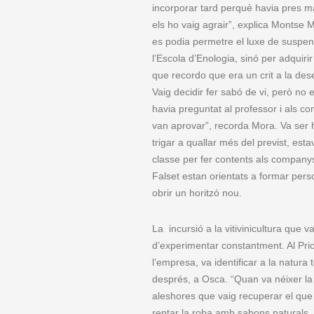
incorporar tard perquè havia pres mal
els ho vaig agrair”, explica Montse M
es podia permetre el luxe de suspend
l’Escola d’Enologia, sinó per adquirir
que recordo que era un crit a la de
Vaig decidir fer sabó de vi, però no
havia preguntat al professor i als co
van aprovar”, recorda Mora. Va ser 
trigar a quallar més del previst, esta
classe per fer contents als companys
Falset estan orientats a formar perso
obrir un horitzó nou.
La incursió a la vitivinicultura que 
d’experimentar constantment. Al Prior
l’empresa, va identificar a la natur
després, a Osca. “Quan va néixer la 
aleshores que vaig recuperar el que 
rentar la roba amb sabons naturals. 