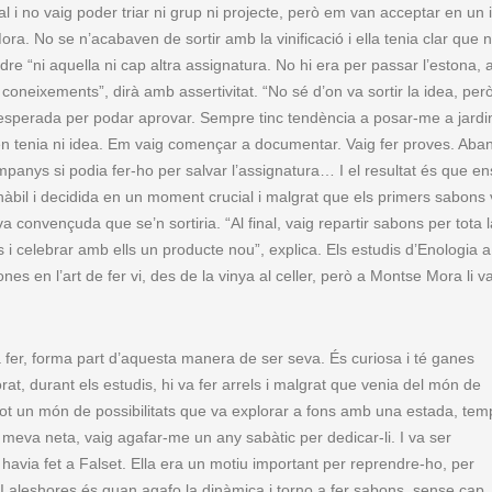
 i no vaig poder triar ni grup ni projecte, però em van acceptar en un i
ora. No se n’acabaven de sortir amb la vinificació i ella tenia clar que 
re “ni aquella ni cap altra assignatura. No hi era per passar l’estona, 
 coneixements”, dirà amb assertivitat. “No sé d’on va sortir la idea, però
sesperada per podar aprovar. Sempre tinc tendència a posar-me a jardi
 en tenia ni idea. Em vaig començar a documentar. Vaig fer proves. Aba
mpanys si podia fer-ho per salvar l’assignatura… I el resultat és que en
hàbil i decidida en un moment crucial i malgrat que els primers sabons
va convençuda que se’n sortiria. “Al final, vaig repartir sabons per tota l
 i celebrar amb ells un producte nou”, explica. Els estudis d’Enologia a
nes en l’art de fer vi, des de la vinya al celler, però a Montse Mora li v
va fer, forma part d’aquesta manera de ser seva. És curiosa i té ganes
at, durant els estudis, hi va fer arrels i malgrat que venia del món de
a tot un món de possibilitats que va explorar a fons amb una estada, tem
meva neta, vaig agafar-me un any sabàtic per dedicar-li. I va ser
havia fet a Falset. Ella era un motiu important per reprendre-ho, per
I aleshores és quan agafo la dinàmica i torno a fer sabons, sense cap