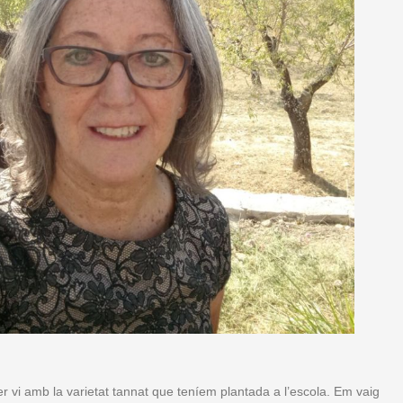
 fer vi amb la varietat tannat que teníem plantada a l’escola. Em vaig