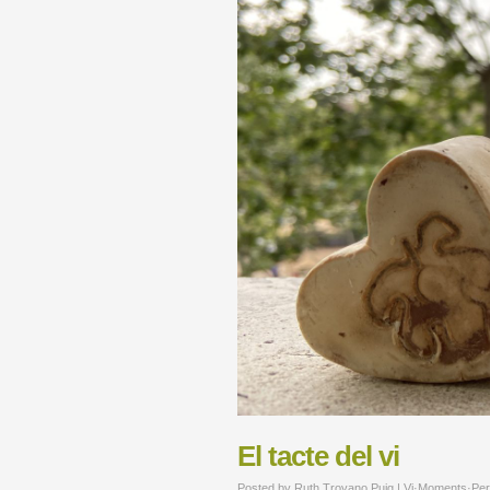
El tacte del vi
Posted by
Ruth Troyano Puig
|
Vi·Moments·Pe