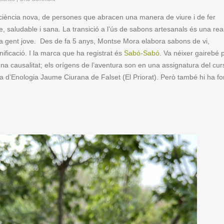
sciència nova, de persones que abracen una manera de viure i de fer
, saludable i sana. La transició a l’ús de sabons artesanals és una real
a gent jove. Des de fa 5 anys, Montse Mora elabora sabons de vi,
ificació. I la marca que ha registrat és
Sabó-Sabó
. Va néixer gairebé 
a causalitat; els orígens de l’aventura son en una assignatura del cur
ola d’Enologia Jaume Ciurana de Falset (El Priorat). Però també hi ha fo