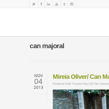
can majoral
NOV
Mireia Oliver/ Can Ma
04
Posted by
Ruth Troyano Puig
|
DO Pla i Llevant
2013