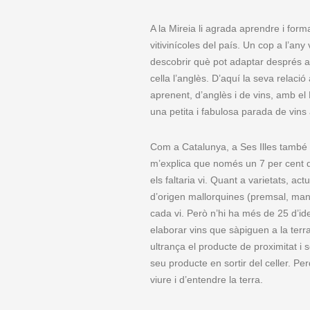
A la Mireia li agrada aprendre i for
vitivinícoles del país. Un cop a l’any
descobrir què pot adaptar després a S
cella l’anglès. D’aquí la seva relac
aprenent, d’anglès i de vins, amb e
una petita i fabulosa parada de vins
Com a Catalunya, a Ses Illes també l
m’explica que només un 7 per cent del
els faltaria vi. Quant a varietats, 
d’origen mallorquines (premsal, manto
cada vi. Però n’hi ha més de 25 d’iden
elaborar vins que sàpiguen a la terr
ultrança el producte de proximitat i s
seu producte en sortir del celler. Pe
viure i d’entendre la terra.