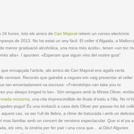
 24 hores, tots els amics de
Can Majoral
rebem un correu electrònic
ampanya de 2013. No ha estat un any fàcil. El celler d’Algaida, a Mallorc
 de menor graduació alcohòlica, una mica més àcids», tenen «un toc m
a més alta». I apunten: «Esperam que siguin vins del vostre gust”.
 que encapçala l’article, als amics de Can Majoral ens agafa certa
lls vermant. Recordo que gairebé a cegues em vaig presentar al celler
que tan encertadament va escriure: «Friendships can take you to
es you always longed to be». Són amigues amb la Mireia Oliver, enòlog
rmada nocturna
, una cita imprescindible de finals d’estiu a l’illa. No m’h
egades pugui! És una invitació a casa dels Oliver per passar-ho bé colli
quest cas, va ser l’ull de llebre, a ritme de batucada i amb un delició
del mas familiar amb un concert de versions espectacular. Que si el pa 
da, els vins, la síndria per fer pair i una coca que… ai Déu! Algunes