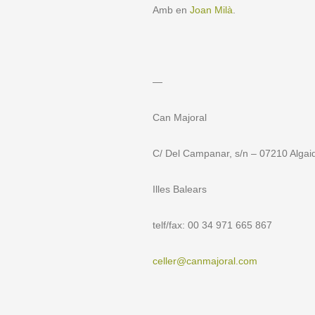
Amb en
Joan Milà
.
—
Can Majoral
C/ Del Campanar, s/n – 07210 Algai
Illes Balears
telf/fax: 00 34 971 665 867
celler@canmajoral.com