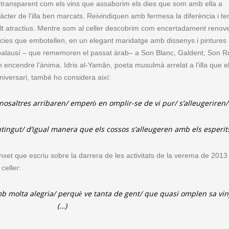
és transparent com els vins que assaborim els dies que som amb ella a
ràcter de l’illa ben marcats. Reivindiquen amb fermesa la diferència i t
molt atractius. Mentre som al celler descobrim com encertadament renov
ències que embotellen, en un elegant maridatge amb dissenys i pintures
tibalausí – que rememoren el passat àrab– a Son Blanc, Galdent, Son R
 encendre l’ànima. Idris al-Yamân, poeta musulmà arrelat a l’illa que e
 aniversari, també ho considera així:
nosaltres arribaren/ emperò en omplir-se de vi pur/ s’alleugeriren/
ntingut/ d’igual manera que els cossos s’alleugeren amb els esperit
xet que escriu sobre la darrera de les activitats de la verema de 2013
celler:
b molta alegria/ perquè ve tanta de gent/ que quasi omplen sa vi
(…)