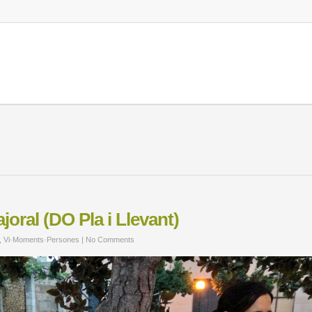
joral (DO Pla i Llevant)
,
Vi·Moments·Persones
|
No Comments