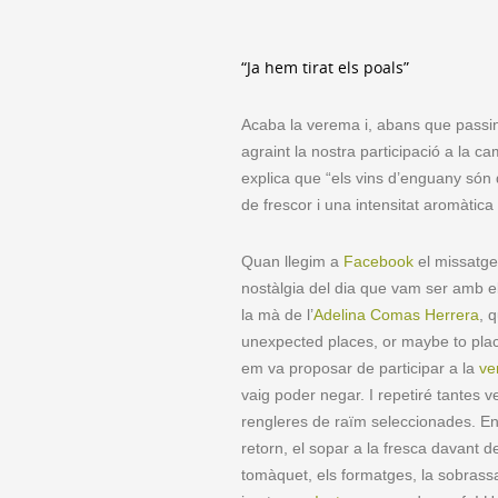
“Ja hem tirat els poals”
Acaba la verema i, abans que passin
agraint la nostra participació a la c
explica que “els vins d’enguany són
de frescor i una intensitat aromàtic
Quan llegim a
Facebook
el missatge
nostàlgia del dia que vam ser amb e
la mà de l’
Adelina Comas Herrera
, 
unexpected places, or maybe to plac
em va proposar de participar a la
ve
vaig poder negar. I repetiré tantes v
rengleres de raïm seleccionades. En a
retorn, el sopar a la fresca davant 
tomàquet, els formatges, la sobrassa