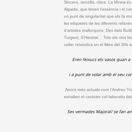
Sincera, senzilla, clara. La Mireia 
Algaida, que tenen l’essència i el ca
un punt de singularitat que els fa 
les etiquetes de les diferents refer
d’artistes mallorquins. Des dels Bu
Turgent, S’Heretat… Tots els vins fan
celler reivindica en el llibre del 30è
Eren feixucs els vasos quan a 
i a punt de volar amb el seu co
Amics més actuals com l’Andreu Trin
exhalten el caràcter col·laboratiu del 
Ses vermades Majoral/ se fan am