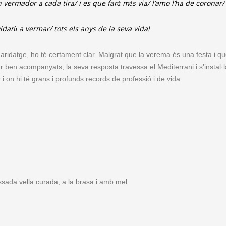
vermador a cada tira/ i es que farà més via/ l’amo l’ha de coronar/
vidarà a vermar/ tots els anys de la seva vida!
ridatge, ho té certament clar. Malgrat que la verema és una festa i qu
r ben acompanyats, la seva resposta travessa el Mediterrani i s’instal·l
i on hi té grans i profunds records de professió i de vida:
ada vella curada, a la brasa i amb mel.