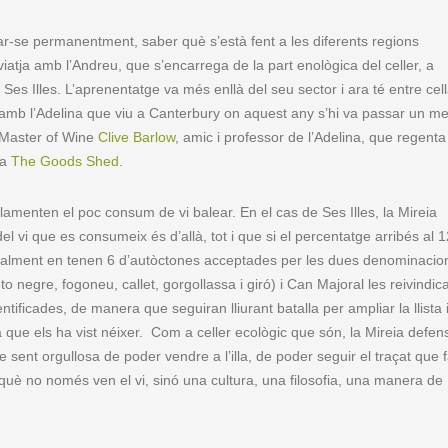
mar-se permanentment, saber què s’està fent a les diferents regions
 viatja amb l’Andreu, que s’encarrega de la part enològica del celler, a
es Illes. L’aprenentatge va més enllà del seu sector i ara té entre cell
ió amb l’Adelina que viu a Canterbury on aquest any s’hi va passar un m
l Master of Wine
Clive Barlow
, amic i professor de l’Adelina, que regenta
 a
The Goods Shed
.
amenten el poc consum de vi balear. En el cas de Ses Illes, la Mireia
 vi que es consumeix és d’allà, tot i que si el percentatge arribés al 1
actualment en tenen 6 d’autòctones acceptades per les dues denominacio
 negre, fogoneu, callet, gorgollassa i giró) i Can Majoral les reivindic
tificades, de manera que seguiran lliurant batalla per ampliar la llista 
a que els ha vist néixer. Com a celler ecològic que són, la Mireia defen
e sent orgullosa de poder vendre a l’illa, de poder seguir el traçat que f
rquè no només ven el vi, sinó una cultura, una filosofia, una manera de