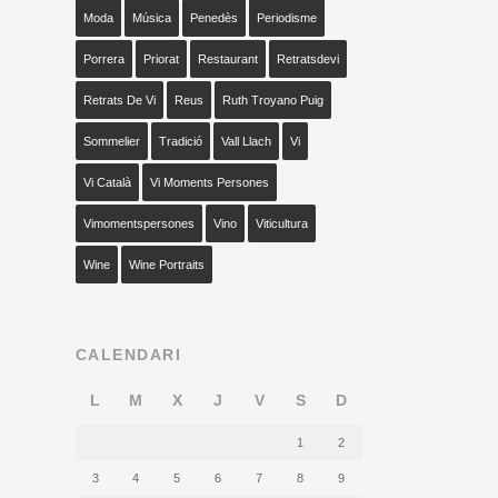
Moda
Música
Penedès
Periodisme
Porrera
Priorat
Restaurant
Retratsdevi
Retrats De Vi
Reus
Ruth Troyano Puig
Sommelier
Tradició
Vall Llach
Vi
Vi Català
Vi Moments Persones
Vimomentspersones
Vino
Viticultura
Wine
Wine Portraits
CALENDARI
L
M
X
J
V
S
D
1
2
3
4
5
6
7
8
9