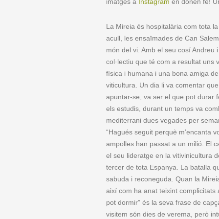
imatges a
Instagram
en donen fe! U
La Mireia és hospitalària com tota la
acull, les ensaïmades de Can Salem 
món del vi. Amb el seu cosí Andreu i 
col·lectiu que té com a resultat uns 
física i humana i una bona amiga de l
viticultura. Un dia li va comentar qu
apuntar-se, va ser el que pot durar f
els estudis, durant un temps va comb
mediterrani dues vegades per semana
“Hagués seguit perquè m’encanta vol
ampolles han passat a un milió. El ca
el seu lideratge en la vitivinicultura 
tercer de tota Espanya. La batalla q
sabuda i reconeguda. Quan la Mireia e
així com ha anat teixint complicitats
pot dormir” és la seva frase de capça
visitem són dies de verema, però int