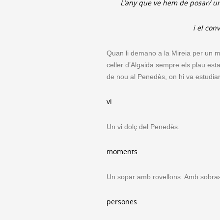
L’any que ve hem de posar/ un 
i el con
Quan li demano a la Mireia per un ma
celler d’Algaida sempre els plau esta
de nou al Penedès, on hi va estudiar 
vi
Un vi dolç del Penedès.
moments
Un sopar amb rovellons. Amb sobrass
persones