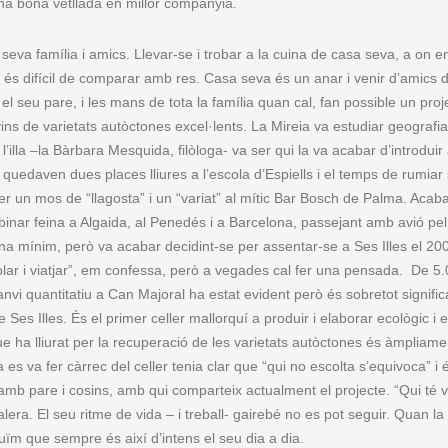
na bona vetllada en millor companyia.
 seva família i amics. Llevar-se i trobar a la cuina de casa seva, a on e
és difícil de comparar amb res. Casa seva és un anar i venir d’amics d
el seu pare, i les mans de tota la família quan cal, fan possible un proj
vins de varietats autòctones excel·lents. La Mireia va estudiar geografia
’illa –la Bàrbara Mesquida, filòloga- va ser qui la va acabar d’introduir 
e quedaven dues places lliures a l’escola d’Espiells i el temps de rumiar 
er un mos de “llagosta” i un “variat” al mític Bar Bosch de Palma. Acab
inar feina a Algaida, al Penedés i a Barcelona, passejant amb avió pel
 mínim, però va acabar decidint-se per assentar-se a Ses Illes el 20
ar i viatjar”, em confessa, però a vegades cal fer una pensada. De 5
nvi quantitatiu a Can Majoral ha estat evident però és sobretot signific
de Ses Illes. És el primer celler mallorquí a produir i elaborar ecològic i e
ue ha lliurat per la recuperació de les varietats autòctones és àmpliame
s va fer càrrec del celler tenia clar que “qui no escolta s’equivoca” i 
 amb pare i cosins, amb qui comparteix actualment el projecte. “Qui té v
lera. El seu ritme de vida – i treball- gairebé no es pot seguir. Quan la
uïm que sempre és així d’intens el seu dia a dia.