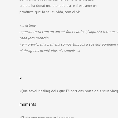
ara els ha donat una alenada d’aire fresc amb un
producte que fa salut i vida, com el vi:
«
… estimo
aquesta terra com un amant fidel i ardent/
aquesta terra me
cada jorn m’encén
i em pren/
pell a pell ens compartim, cos a cos ens aprenem
i
el desig ens manté vius els somnis…»
vi
«Qualsevol riesling dels que l’Albert ens porta dels seus viat
moments
«El dia que vam provar la primera