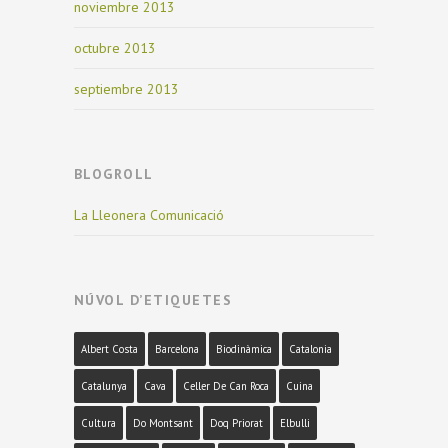
noviembre 2013
octubre 2013
septiembre 2013
BLOGROLL
La Lleonera Comunicació
NÚVOL D’ETIQUETES
Albert Costa
Barcelona
Biodinàmica
Catalonia
Catalunya
Cava
Celler De Can Roca
Cuina
Cultura
Do Montsant
Doq Priorat
Elbulli