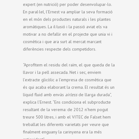
expert (en nutrició) per poder desenvolupar-lo.
En paral·lel, l’Ernest va ampliar la seva formació
en el món dels productes naturals i les plantes
aromàtiques. La il·lusió i la passió aviat els va
motivar a no defallir en el projecte que unia vi i
cosmètica i que ara surt al mercat marcant
diferències respecte dels competidors.
“Aprofitem el residu del raïm, el que queda de la
llavor i la pell assecada. Net i sec, enviem
l’extracte glicòlic a l’empresa de cosmètica que
és qui acaba elaborant la crema. El resultat és un
líquid fluid amb envàs
airless
de llarga durada”,
explica l’Ernest. “Ens condiciona el subproducte
resultant de la verema: de 2012 n’hem pogut
treure 500 litres, i amb el VITEC de Falset hem
treballat les diferents varietats per veure que
finalment enguany la carinyena era la més