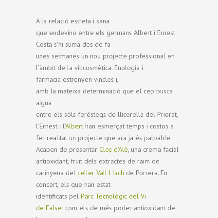
A la relació estreta i sana
que endevino entre els germans Albert i Ernest
Costa s’hi suma des de fa
unes setmanes un nou projecte professional en
l’àmbit de la viticosmètica. Enologia i
farmacia estrenyen vincles i,
amb la mateixa determinació que el cep busca
aigua
entre els sòls feréstegs de llicorella del Priorat,
l’Ernest i l’
Albert
han esmerçat temps i costos a
fer realitat un projecte que ara ja és palpable.
Acaben de presentar
Clos d’Alè
, una crema facial
antioxidant, fruït dels extractes de raïm de
carinyena del
celler Vall Llach
de Porrera. En
concert, els que han estat
identificats pel
Parc Tecnològic del Vi
de Falset
com els de més poder antioxidant de