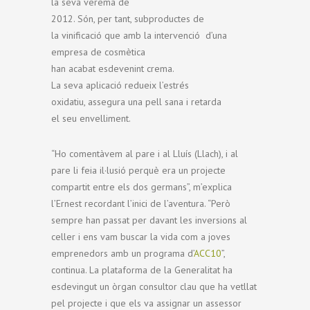
la seva verema de
2012. Són, per tant, subproductes de
la vinificació que amb la intervenció d’una
empresa de cosmètica
han acabat esdevenint crema.
La seva aplicació redueix l’estrés
oxidatiu, assegura una pell sana i retarda
el seu envelliment.
“Ho comentàvem al pare i al Lluís (Llach), i al
pare li feia il·lusió perquè era un projecte
compartit entre els dos germans”, m’explica
l’Ernest recordant l’inici de l’aventura. “Però
sempre han passat per davant les inversions al
celler i ens vam buscar la vida com a joves
emprenedors amb un programa d’
ACC10
”,
continua. La plataforma de la Generalitat ha
esdevingut un òrgan consultor clau que ha vetllat
pel projecte i que els va assignar un assessor