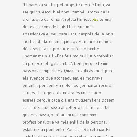
“El pare va vetllar pel projecte des de l’inici, va
ser qui va escollir el nom i també l’aroma de la
crema, que és femení”, relata l’Ernest.
Alè
és una
de les cançons de Lluís Llach que més
apassionava el seu pare i ara, després de la seva
mort sobtada, entenc que aquest nom no només
dóna sentit a un producte sinó que també
l’homenatja a ell. «Ens feia molta il·lusió treballar
un projecte plegats amb l’Albert, perquè tenim
passions compartides. Quan li explicàvem al pare
els avenços que aconseguíem, es mostrava
encantat per l’entesa dels dos germans», recorda
l’Ernest. I afegeix: «la nostra és una relació
estreta perquè cada dia ens truquem i ens posem
al dia del que passa al celler, a la farmàcia, del
que ens passa, però ara hi una connexió
professional que va més enllà de la personal, i
estableix un pont entre Porrera i Barcelona». En
Lluís Llach va ser el primer a rebre la crema Clos