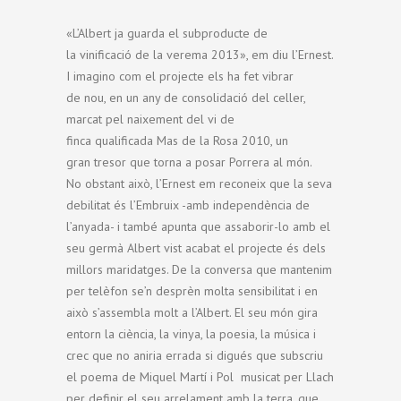
«L’Albert ja guarda el subproducte de
la vinificació de la verema 2013», em diu l’Ernest.
I imagino com el projecte els ha fet vibrar
de nou, en un any de consolidació del celler,
marcat pel naixement del vi de
finca qualificada Mas de la Rosa 2010, un
gran tresor que torna a posar Porrera al món.
No obstant això, l’Ernest em reconeix que la seva
debilitat és l’Embruix -amb independència de
l’anyada- i també apunta que assaborir-lo amb el
seu germà Albert vist acabat el projecte és dels
millors maridatges. De la conversa que mantenim
per telèfon se’n desprèn molta sensibilitat i en
això s’assembla molt a l’Albert. El seu món gira
entorn la ciència, la vinya, la poesia, la música i
crec que no aniria errada si digués que subscriu
el poema de Miquel Martí i Pol musicat per Llach
per definir el seu arrelament amb la terra, que