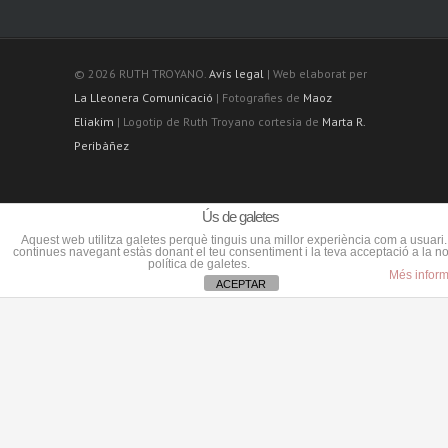
© 2026 RUTH TROYANO.
Avís legal
| Web elaborat per
La Lleonera Comunicació
| Fotografies de
Maoz
Eliakim
| Logotip de Ruth Troyano cortesia de
Marta R.
Peribàñez
Ús de galetes
Aquest web utilitza galetes perquè tinguis una millor experiència com a usuari.
continues navegant estàs donant el teu consentiment i la teva acceptació a la no
política de galetes.
Més infor
ACEPTAR