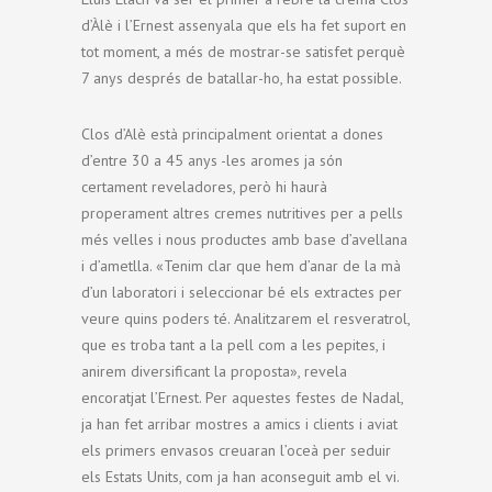
d’Àlè i l’Ernest assenyala que els ha fet suport en
tot moment, a més de mostrar-se satisfet perquè
7 anys després de batallar-ho, ha estat possible.
Clos d’Alè està principalment orientat a dones
d’entre 30 a 45 anys -les aromes ja són
certament reveladores, però hi haurà
properament altres cremes nutritives per a pells
més velles i nous productes amb base d’avellana
i d’ametlla. «Tenim clar que hem d’anar de la mà
d’un laboratori i seleccionar bé els extractes per
veure quins poders té. Analitzarem el resveratrol,
que es troba tant a la pell com a les pepites, i
anirem diversificant la proposta», revela
encoratjat l’Ernest. Per aquestes festes de Nadal,
ja han fet arribar mostres a amics i clients i aviat
els primers envasos creuaran l’oceà per seduir
els Estats Units, com ja han aconseguit amb el vi.