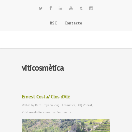
RSC
Contacte
viticosmètica
Ernest Costa/ Clos d’Alè
Posted by
Ruth Troyano Puig
|
Cosmètica
,
DOQ Priorat
,
Vi·Moments·Persones
|
No Comments