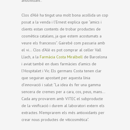
antioxidant”.
Clos d’Alè ha tingut una molt bona acollida un cop
posat a la venda i l’Ernest explica que “amics i
clients estan contents de trobar productes de
cosmètica catalans, ja que estem acostumats a
veure els francesos”. Gairebé com passaria amb
el vi… Clos d’Alè es pot comprar al celler Vall
Llach, a la
Farmàcia Costa Miralbell
de Barcelona
i aviat també en dues farmàcies d’amics de
l’Hospitalet i Vic. Els germans Costa tenen clar
que seguiran apostant per aquesta línia
d’innovació i salut: “La idea és fer una gamma
sencera de cremes per a cara, cos, peus, mans…
Cada any provarem amb VITEC el subproducte
de la vinificació i durem al laboratori extern els
extractes. N’emprarem els més antioxidants per
crear nous productes de viticosmètica”.