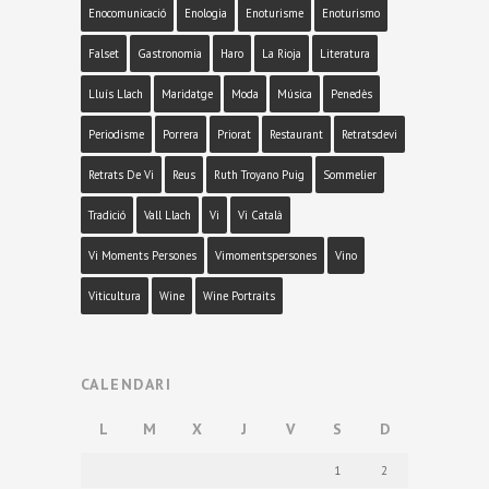
Enocomunicació
Enologia
Enoturisme
Enoturismo
Falset
Gastronomia
Haro
La Rioja
Literatura
Lluís Llach
Maridatge
Moda
Música
Penedès
Periodisme
Porrera
Priorat
Restaurant
Retratsdevi
Retrats De Vi
Reus
Ruth Troyano Puig
Sommelier
Tradició
Vall Llach
Vi
Vi Català
Vi Moments Persones
Vimomentspersones
Vino
Viticultura
Wine
Wine Portraits
CALENDARI
L
M
X
J
V
S
D
1
2