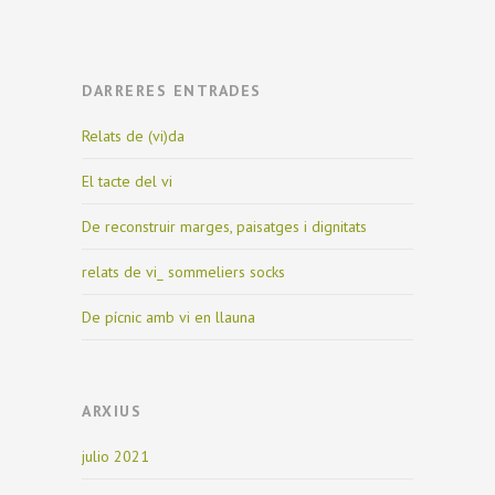
DARRERES ENTRADES
Relats de (vi)da
El tacte del vi
De reconstruir marges, paisatges i dignitats
relats de vi_ sommeliers socks
De pícnic amb vi en llauna
ARXIUS
julio 2021