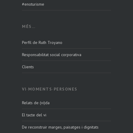
#enoturisme
MÉS…
Perfil de Ruth Troyano
Responsabilitat social corporativa
Clients
VI·MOMENTS·PERSONES
Relats de (vi)da
El tacte del vi
De reconstruir marges, paisatges i dignitats