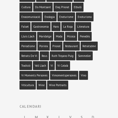
Cultura
Do Montsant
Doq Priorat
Elbulli
Enocomunicació
Enologia
Enoturisme
Enoturismo
Falset
Gastronomia
Haro
La Rioja
Literatura
Lluís Llach
Maridatge
Moda
Música
Penedès
Periodisme
Porrera
Priorat
Restaurant
Retratsdevi
Retrats De Vi
Reus
Ruth Troyano Puig
Sommelier
Tradició
Vall Llach
Vi
Vi Català
Vi Moments Persones
Vimomentspersones
Vino
Viticultura
Wine
Wine Portraits
CALENDARI
L
M
X
J
V
S
D