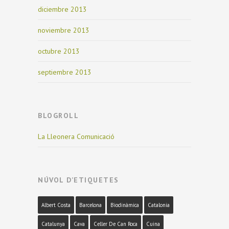
diciembre 2013
noviembre 2013
octubre 2013
septiembre 2013
BLOGROLL
La Lleonera Comunicació
NÚVOL D’ETIQUETES
Albert Costa
Barcelona
Biodinàmica
Catalonia
Catalunya
Cava
Celler De Can Roca
Cuina