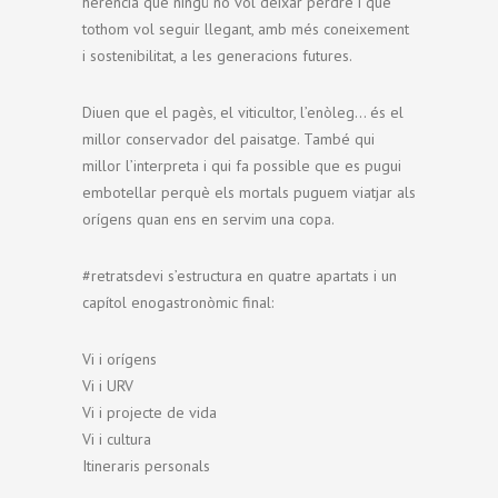
herència que ningú no vol deixar perdre i que
tothom vol seguir llegant, amb més coneixement
i sostenibilitat, a les generacions futures.
Diuen que el pagès, el viticultor, l’enòleg… és el
millor conservador del paisatge. També qui
millor l’interpreta i qui fa possible que es pugui
embotellar perquè els mortals puguem viatjar als
orígens quan ens en servim una copa.
#retratsdevi s’estructura en quatre apartats i un
capítol enogastronòmic final:
Vi i orígens
Vi i URV
Vi i projecte de vida
Vi i cultura
Itineraris personals