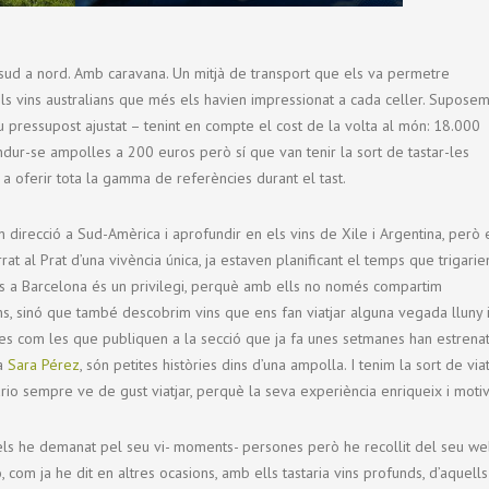
de sud a nord. Amb caravana. Un mitjà de transport que els va permetre
ls vins australians que més els havien impressionat a cada celler. Supose
u pressupost ajustat – tenint en compte el cost de la volta al món: 18.000
dur-se ampolles a 200 euros però sí que van tenir la sort de tastar-les
 a oferir tota la gamma de referències durant el tast.
 direcció a Sud-Amèrica i aprofundir en els vins de Xile i Argentina, però e
t al Prat d’una vivència única, ja estaven planificant el temps que trigarie
r-los a Barcelona és un privilegi, perquè amb ells no només compartim
s, sinó que també descobrim vins que ens fan viatjar alguna vegada lluny 
s com les que publiquen a la secció que ja fa unes setmanes han estrenat
ga
Sara Pérez
, són petites històries dins d’una ampolla. I tenim la sort de viat
ario sempre ve de gust viatjar, perquè la seva experiència enriqueix i motiv
 els he demanat pel seu vi- moments- persones però he recollit del seu w
 com ja he dit en altres ocasions, amb ells tastaria vins profunds, d’aquells