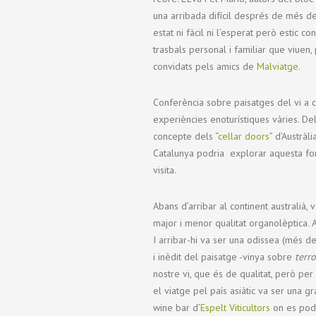
una arribada difícil després de més de
estat ni fàcil ni l’esperat però estic 
trasbals personal i familiar que viuen,
convidats pels amics de
Malviatge
.
Conferència sobre paisatges del vi a c
experiències enoturístiques vàries. Dels
concepte dels “
cellar doors
” d’Austrà
Catalunya podria explorar aquesta for
visita.
Abans d’arribar al continent australià, 
major i menor qualitat organolèptica. A
I arribar-hi va ser una odissea (més d
i inèdit del paisatge -vinya sobre
terro
nostre vi, que és de qualitat, però pe
el viatge pel país asiàtic va ser una g
wine bar d’
Espelt Viticultors
on es pode