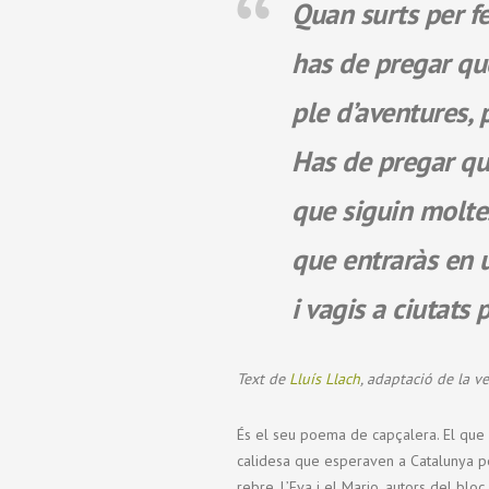
Quan surts per fe
has de pregar que
ple d’aventures, 
Has de pregar que
que siguin molte
que entraràs en u
i vagis a ciutats
Text de
Lluís Llach
, adaptació de la v
És el seu poema de capçalera. El que i
calidesa que esperaven a Catalunya p
rebre. L’Eva i el Mario, autors del bloc