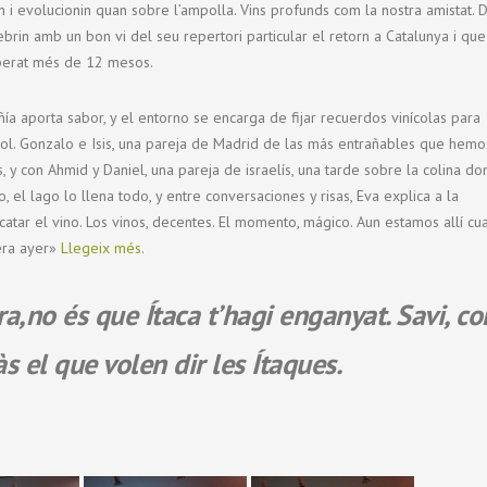
 i evolucionin quan sobre l’ampolla. Vins profunds com la nostra amistat. 
ebrin amb un bon vi del seu repertori particular el retorn a Catalunya i que
sperat més de 12 mesos.
 aporta sabor, y el entorno se encarga de fijar recuerdos vinícolas para
 sol. Gonzalo e Isis, una pareja de Madrid de las más entrañables que hemo
, y con Ahmid y Daniel, una pareja de israelís, una tarde sobre la colina d
 el lago lo llena todo, y entre conversaciones y risas, Eva explica a la
atar el vino. Los vinos, decentes. El momento, mágico. Aun estamos allí c
uera ayer»
Llegeix més
.
bra,no és que Ítaca
t’hagi enganyat. Savi, c
s el que volen dir les Ítaques.