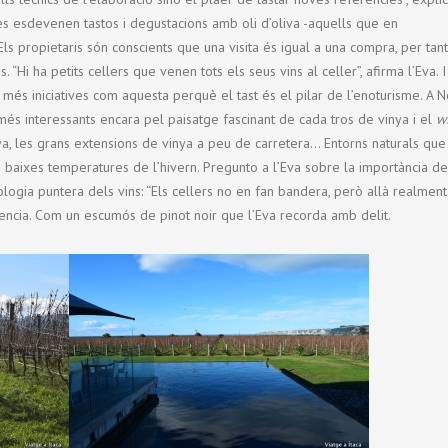
sites esdevenen tastos i degustacions amb oli d’oliva -aquells que en
Els propietaris són conscients que una visita és igual a una compra, per tant
 “Hi ha petits cellers que venen tots els seus vins al celler”, afirma l’Eva. I
més iniciatives com aquesta perquè el tast és el pilar de l’enoturisme. A 
s interessants encara pel paisatge fascinant de cada tros de vinya i el
w
ya, les grans extensions de vinya a peu de carretera… Entorns naturals que
 baixes temperatures de l’hivern. Pregunto a l’Eva sobre la importància de
ologia puntera dels vins: “Els cellers no en fan bandera, però allà realment
ntencia. Com un escumós de pinot noir que l’Eva recorda amb delit.