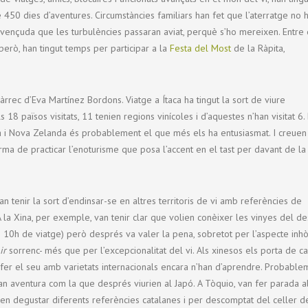
 450 dies d’aventures. Circumstàncies familiars han fet que l’aterratge no 
convençuda que les turbulències passaran aviat, perquè s’ho mereixen. Entre 
 però, han tingut temps per participar a la
Festa del Most
de la Ràpita,
àrrec d’Eva Martínez Bordons. Viatge a Ítaca ha tingut la sort de viure
 18 països visitats, 11 tenien regions vinícoles i d’aquestes n’han visitat 6. 
lia i Nova Zelanda és probablement el que més els ha entusiasmat. I creue
ma de practicar l’enoturisme que posa l’accent en el tast per davant de la
van tenir la sort d’endinsar-se en altres territoris de vi amb referències de
 la Xina, per exemple, van tenir clar que volien conèixer les vinyes del de
e 10h de viatge) però després va valer la pena, sobretot per l’aspecte inhò
ir
sorrenc- més que per l’excepcionalitat del vi. Als xinesos els porta de c
r fer el seu amb varietats internacionals encara n’han d’aprendre. Probable
ran aventura com la que després viurien al Japó. A Tòquio, van fer parada a
n degustar diferents referències catalanes i per descomptat del celler d