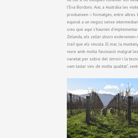
l’Eva Bordons. Així, a Austràlia les vi
produeixen- i formatges, entre altres. 
equival a un negoci sense intermediaris.
creu que aquí s’haurien d’implementar 
Zelanda, els
cellar doors
esdevenien mé
trail
que els vincula. El mar, la muntan
viure amb molta fascinació malgrat les
varietat per sobre del
terroir
i la tecn
vam tastar vins de molta qualitat”, se