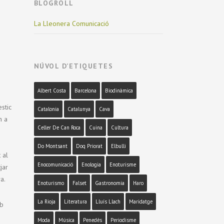
BLOGROLL
La Lleonera Comunicació
m
NÚVOL D’ETIQUETES
Albert Costa
Barcelona
Biodinàmica
stic
Catalonia
Catalunya
Cava
n a
Celler De Can Roca
Cuina
Cultura
i
Do Montsant
Doq Priorat
Elbulli
 al
Enocomunicació
Enologia
Enoturisme
jar
a.
Enoturismo
Falset
Gastronomia
Haro
La Rioja
Literatura
Lluís Llach
Maridatge
eb
Moda
Música
Penedès
Periodisme