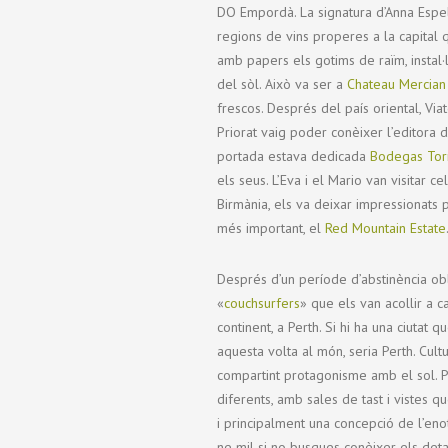
DO Empordà. La signatura d’Anna Espe
regions de vins properes a la capital 
amb papers els gotims de raïm, instal·
del sòl. Això va ser a
Chateau Mercian
frescos. Després del país oriental, Via
Priorat vaig poder conèixer l’editora d
portada estava dedicada
Bodegas Tor
els seus. L’Eva i el Mario van visitar c
Birmània, els va deixar impressionats 
més important, el
Red Mountain Estate
Després d’un període d’abstinència obl
«
couchsurfers
» que els van acollir a c
continent, a Perth. Si hi ha una ciutat 
aquesta volta al món, seria Perth. Cult
compartint protagonisme amb el sol. P
diferents, amb sales de tast i vistes 
i principalment una concepció de l’en
ne mil si no busques conèixer els detal