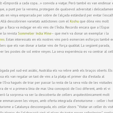
lt «Empordà a cada copa…» convida a viatjar. Però també es van endinsar 
que, a punt per la verema, protegien de qualsevol adversitat i delicadamen
lats en vinya emparrada per sobre de l’alçada estàndard per evitar l’escal
Allà descobririen varietats autòctones com el
Koshu
que dóna vins molt
tge a Ítaca va indagar en els vins de l’Índia. Recordo encara que a l’Espai
e la revista
Sommelier India Wine
– que me’n va donar un exemplar i la
res
. Estan interessats en els nostres vins però esmercen esforços també e
ellers que els van donar a tastar vins de força qualitat. La següent parada,
per les postes de sol entre vinyes. La seva experiència es va centrar al cel
.
igada pel sud-est asiàtic, Austràlia els va rebre amb els braços oberts. Els
asa els van regalar un tast de vins a la platja el primer dia d’estada al
que l’Eva hagués de triar per passar la resta de la seva vida de les visitades
ura de vi a primera línia de mar. Una concepció de l’oci diferent, amb el vi
erò la sorpresa va ser la descoberta de cellers arquitectònicament molt
que emmarcaven les vinyes, amb oferta integrada d’enoturisme – celler i ho
oturisme a Catalunya desconeguda, els
cellar doors
. “Visitar un celler és visi
ls tècnics de l’elaboració sinó el plaer de tastar noves referències”, expli