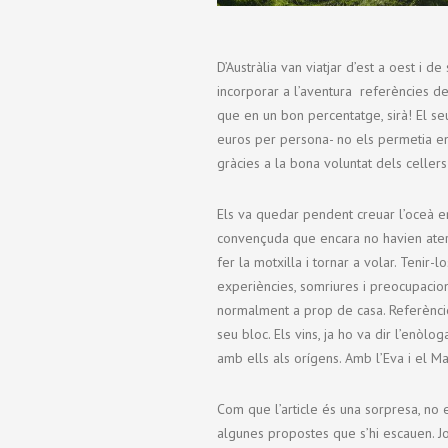
D’Austràlia van viatjar d’est a oest i 
incorporar a l’aventura referències de
que en un bon percentatge, sirà! El se
euros per persona- no els permetia en
gràcies a la bona voluntat dels cellers
Els va quedar pendent creuar l’oceà en
convençuda que encara no havien aterra
fer la motxilla i tornar a volar. Teni
experiències, somriures i preocupacion
normalment a prop de casa. Referèncie
seu bloc. Els vins, ja ho va dir l’enòlo
amb ells als orígens. Amb l’Eva i el M
Com que l’article és una sorpresa, no
algunes propostes que s’hi escauen. Jo,