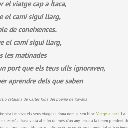
r el viatge cap a Ítaca,
 el camí sigui llarg,
ple de coneixences.
 el camí sigui llarg,
s les matinades
n port que els teus ulls ignoraven,
 per aprendre dels que saben
ersió catalana de Carles Riba del poema de Kavafis
nspira i motiva els seus viatges i dona nom al seu bloc:
Viatge a Ítaca.
La
er després d’una volta al món de més d’un any, encara la tenen pendent d
 de viatges, amics, blocaires i aficionats avançats en el món del vi, han tingu