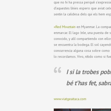
que no hi ha pressa perquè s’expressin
d’aquestes línies espero que aviat cel
sentin la calidesa dels qui els hem e
«Red Mountain
en Myanmar. La compañía
enmarcar. El lago Inle, una puesta de
conocido, y allí compartiendo con ellos
se encuentra la bodega. El sol cayendo,
concurrencia alguna cosa sobre como c
lo recordamos. Vivo, nítido como si f
I si la trobes po
bé t’has fet,
sabrà
www.viatgeaitaca.com