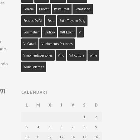
Des
Porrera
Priorat
Restaurant
Retratsdevi
Retrats De Vi
Reus
Ruth Troyano Puig
Sommelier
Tradició
Vall Llach
Vi
s
Vi Català
Vi Moments Persones
onde
Vimomentspersones
Vino
Viticultura
Wine
uando
Wine Portraits
om
CALENDARI
L
M
X
J
V
S
D
1
2
3
4
5
6
7
8
9
10
11
12
13
14
15
16